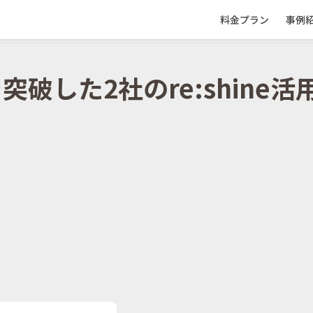
料金プラン
事例
破した2社のre:shine活