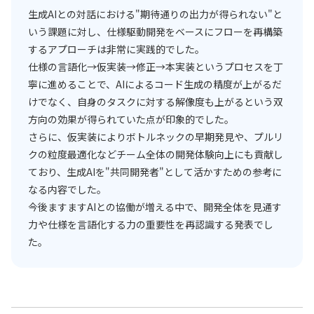
生成AIとの対話における"期待通りの出力が得られない"と
いう課題に対し、仕様駆動開発をベースにフローを再構築
するアプローチは非常に実践的でした。
仕様の言語化→仮実装→修正→本実装というプロセスを丁
寧に進めることで、AIによるコード生成の精度が上がるだ
けでなく、自身のタスクに対する解像度も上がるという双
方向の効果が得られていた点が印象的でした。
さらに、仮実装によりボトルネックの早期発見や、プルリ
クの粒度最適化などチーム全体の開発体験向上にも貢献し
ており、生成AIを"共同開発者"として活かすための参考に
なる内容でした。
今後ますますAIとの協働が増える中で、開発全体を見通す
力や仕様を言語化する力の重要性を再認識する発表でし
た。