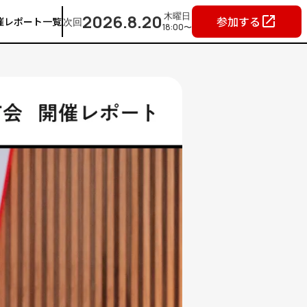
木曜日
2026.8.20
参加する
launch
催レポート一覧
次回
18:00〜