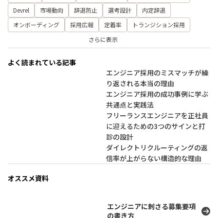
Devrel
市場動向
辞退防止
選考設計
内定辞退
オンボーディング
採用広報
定着率
トランジション採用
さらに表示
よく読まれている記事
エンジニア採用のミスマッチが繰
り返される本当の理由
エンジニア採用の成功事例に学ぶ
共通点と実践法
フリーランスエンジニアを正社員
に迎えるための3つのサインと打
診の設計
ダイレクトリクルーティングの返
信率が上がらない構造的な理由
オススメ資料
エンジニアに刺さる募集要項
の書き方