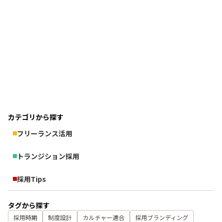
フリーランス活用
2026/7/3
業務委託エンジニアは使えない？後悔しないための
採用設計の話
業務委託
採用設計
オンボーディング
カテゴリから探す
フリーランス活用
トランジション採用
採用Tips
タグから探す
採用時期
制度設計
カルチャー適合
採用ブランディング