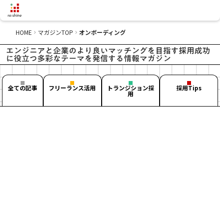
HOME
マガジンTOP
オンボーディング
keyboard_arrow_right
keyboard_arrow_right
エンジニアと企業のより良いマッチングを目指す採用成功
に役立つ多彩なテーマを発信する情報マガジン
全ての記事
フリーランス活用
トランジション採
採用Tips
用